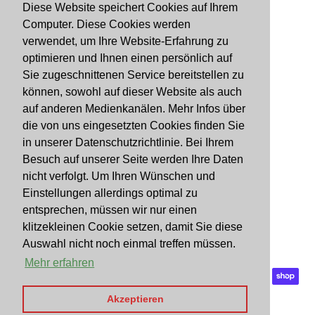
Diese Website speichert Cookies auf Ihrem
Computer. Diese Cookies werden
Suchen
verwendet, um Ihre Website-Erfahrung zu
Impressum
optimieren und Ihnen einen persönlich auf
Sie zugeschnittenen Service bereitstellen zu
Datenschutzerklärung
können, sowohl auf dieser Website als auch
Allgemeine Geschäftsbedingungen
auf anderen Medienkanälen. Mehr Infos über
Retournieren
die von uns eingesetzten Cookies finden Sie
in unserer Datenschutzrichtlinie. Bei Ihrem
Facebook
Besuch auf unserer Seite werden Ihre Daten
Instagram
nicht verfolgt. Um Ihren Wünschen und
Einstellungen allerdings optimal zu
Währung
entsprechen, müssen wir nur einen
EUR €
klitzekleinen Cookie setzen, damit Sie diese
Auswahl nicht noch einmal treffen müssen.
© 2026,
GUAPA your Fashion
Mehr erfahren
Zahlungsmethoden
Akzeptieren