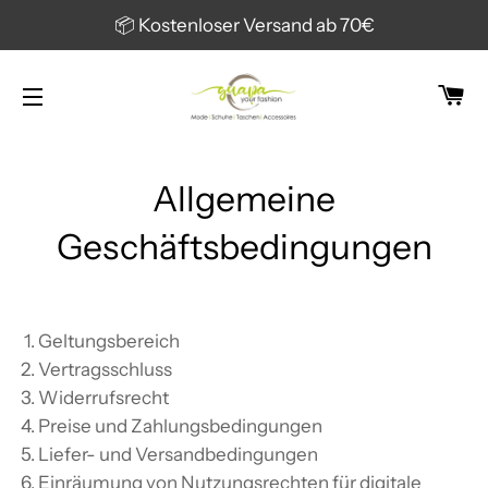
📦 Kostenloser Versand ab 70€
W
SEITENNAVIGATION
Allgemeine
Geschäftsbedingungen
Geltungsbereich
Vertragsschluss
Widerrufsrecht
Preise und Zahlungsbedingungen
Liefer- und Versandbedingungen
Einräumung von Nutzungsrechten für digitale