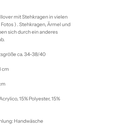
ullover mit Stehkragen in vielen
 Fotos ) . Stehkragen, Ärmel und
n sich durch ein anderes
ab.
tsgröße ca. 34-38/40
3 cm
 cm
Acrylico, 15% Polyester, 15%
lung: Handwäsche