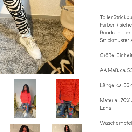
Toller Strickp
Farben ( siehe
Bündchen hebe
Strickmuster 
Größe: Einhei
AA Maß: ca. 5
Länge: ca. 56
Material: 70% 
Lana
Waschempfeh