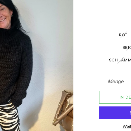
ROT
BEI
SCHLAM
Menge
IN D
Weit