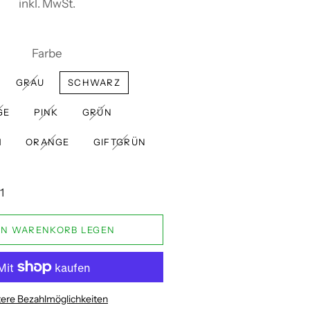
inkl. MwSt.
Farbe
GRAU
SCHWARZ
GE
PINK
GRÜN
M
ORANGE
GIFTGRÜN
EN WARENKORB LEGEN
ere Bezahlmöglichkeiten