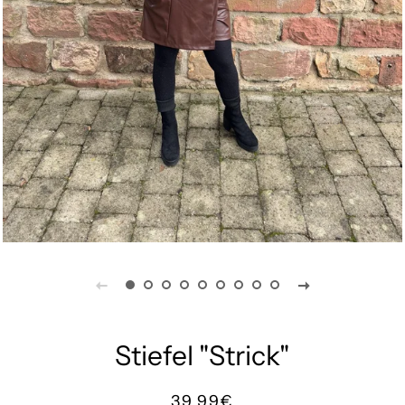
Stiefel "Strick"
Normaler
Sonderpreis
39,99€