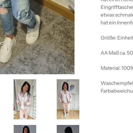
Eingrifftaschen
etwas schmale
hat ein Innenfu
Größe: Einhei
AA Maß ca. 5
Material: 100%
Waschempfeh
Farbabweichu