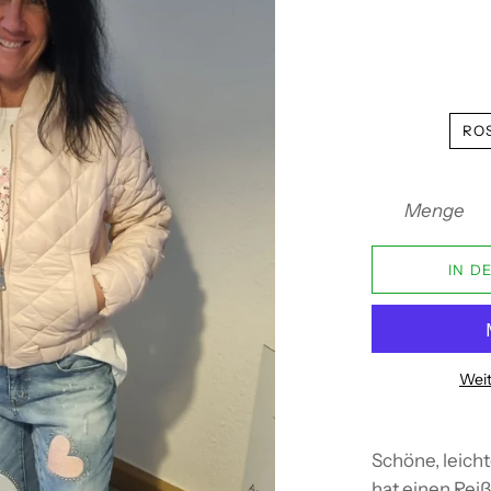
RO
Menge
IN D
Weit
Schöne, leicht
hat einen Reiß