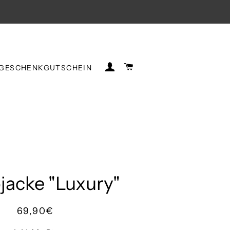
EINLOGGEN
WARENKORB
GESCHENKGUTSCHEIN
jacke "Luxury"
Normaler
Sonderpreis
69,90€
Preis