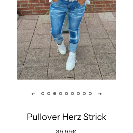
Pullover Herz Strick
Normaler
Sonderpreis
39,99€