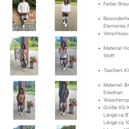
Farbe: Brau
Besonderhe
Elemente, F
Verschluss:
Material: H
Stoff
Taschen: K
Material: 8
Elasthan
Waschempf
Größe XS-X
Länge ca. 
Länge ca. 