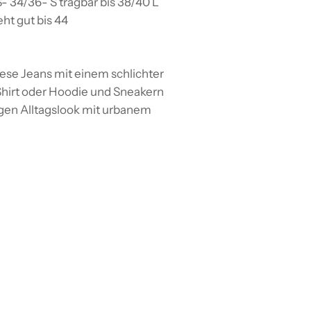
S- 34/36- S tragbar bis 38/40 L
ht gut bis 44
ese Jeans mit einem schlichter
Shirt oder Hoodie und Sneakern
igen Alltagslook mit urbanem