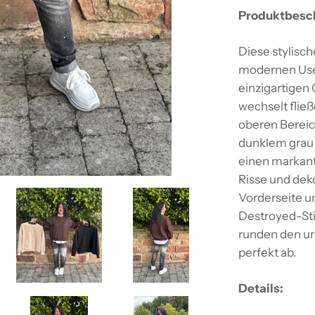
Produktbesc
Diese stylisc
modernen Use
einzigartigen
wechselt flie
oberen Bereic
dunklem grau 
einen markant
Risse und dek
Vorderseite u
Destroyed-Sti
runden den u
perfekt ab.
Details: