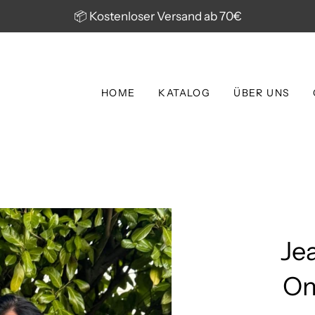
📦 Kostenloser Versand ab 70€
HOME
KATALOG
ÜBER UNS
Je
Om