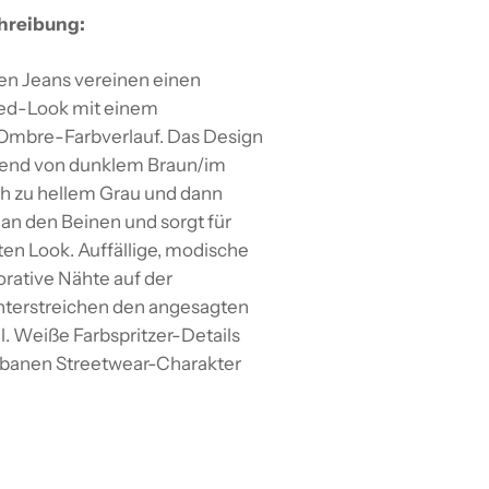
hreibung:
hen Jeans vereinen einen
d-Look mit einem
 Ombre-Farbverlauf. Das Design
ßend von dunklem Braun/im
h zu hellem Grau und dann
an den Beinen und sorgt für
en Look. Auffällige, modische
orative Nähte auf der
nterstreichen den angesagten
l. Weiße Farbspritzer-Details
rbanen Streetwear-Charakter