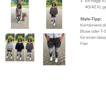
Ich trage X
40/42 XL ge
Style-Tipp:
Kombiniere di
Bluse oder T-
für einen läss
Flair