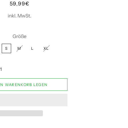
Normaler
Sonderpreis
59,99€
Preis
inkl. MwSt.
Größe
S
M
L
XL
EN WARENKORB LEGEN