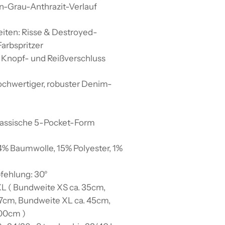
n-Grau-Anthrazit-Verlauf
iten: Risse & Destroyed-
arbspritzer
 Knopf- und Reißverschluss
ochwertiger, robuster Denim-
lassische 5-Pocket-Form
4% Baumwolle, 15% Polyester, 1%
ehlung: 30°
L ( Bundweite XS ca. 35cm,
87cm, Bundweite XL ca. 45cm,
100cm )