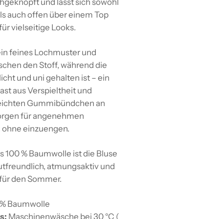
hgeknöpft und lässt sich sowohl
ls auch offen über einem Top
für vielseitige Looks.
ein feines Lochmuster und
schen den Stoff, während die
icht und uni gehalten ist – ein
ast aus Verspieltheit und
 leichten Gummibündchen an
orgen für angenehmen
 ohne einzuengen.
s 100 % Baumwolle ist die Bluse
tfreundlich, atmungsaktiv und
 für den Sommer.
 % Baumwolle
s:
Maschinenwäsche bei 30 °C (