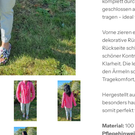
komplett durc
geschlossen a
tragen – ideal 
Vorne zieren 
dekorative Rü
Rückseite schl
schöner Kontr
Klarheit. Die
den Ärmeln s
Tragekomfort,
Hergestellt au
besonders hau
somit perfekt
Material:
100
Pflegehinwei