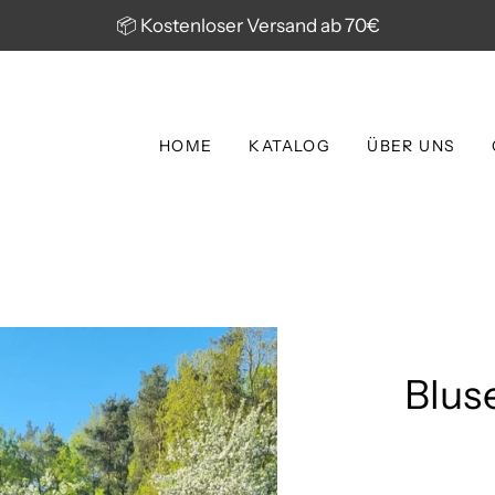
📦 Kostenloser Versand ab 70€
HOME
KATALOG
ÜBER UNS
Blus