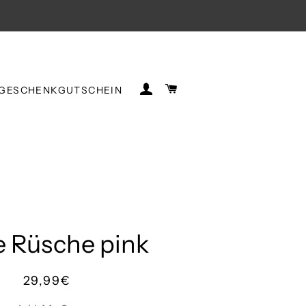
EINLOGGEN
WARENKORB
GESCHENKGUTSCHEIN
e Rüsche pink
Normaler
Sonderpreis
29,99€
Preis