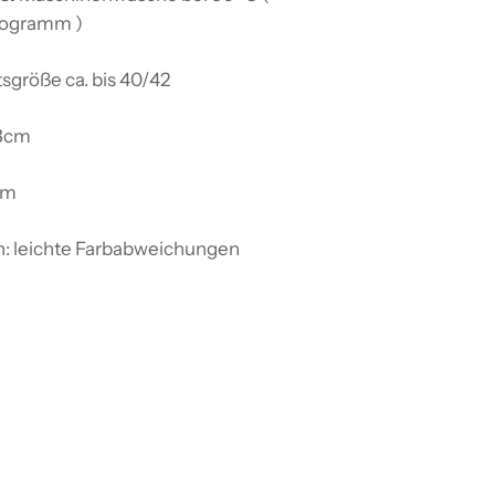
ogramm )
sgröße ca. bis 40/42
53cm
cm
n: leichte Farbabweichungen