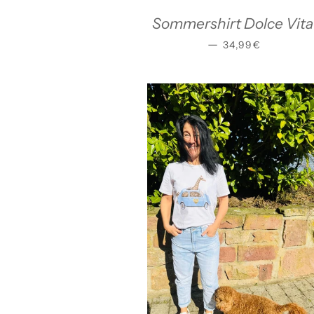
Sommershirt Dolce Vita
NORMALER PRE
—
34,99€