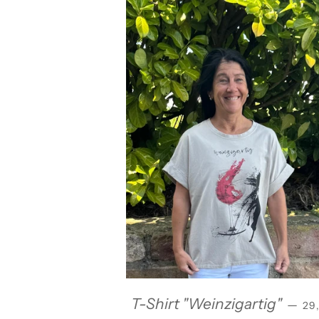
NO
T-Shirt "Weinzigartig"
—
29