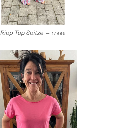
NORMALER PREIS
Ripp Top Spitze
—
17,99€