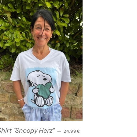
IS
NORMALER PREIS
hirt "Snoopy Herz"
—
24,99€