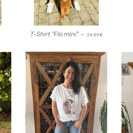
LER PREIS
NORMALER PREIS
T-Shirt "Flo mini"
—
€
24,99€