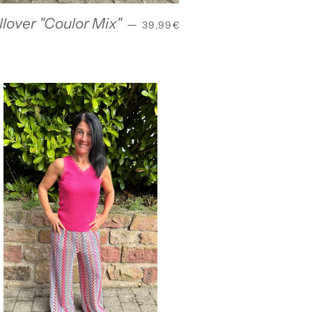
NORMALER PREIS
llover "Coulor Mix"
—
39,99€