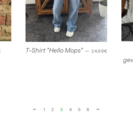
ALER PREIS
NORMALER PREI
T-Shirt "Hello Mops"
—
€
24,99€
gew
ZURÜCK
1
2
3
4
5
6
VORWÄRTS