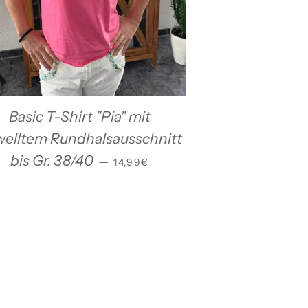
S
Basic T-Shirt "Pia" mit
elltem Rundhalsausschnitt
NORMALER PREIS
bis Gr. 38/40
—
14,99€