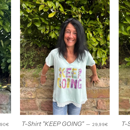
RMALER PREIS
NORMALER PRE
T-Shirt "KEEP GOING"
T-S
—
,90€
29,99€