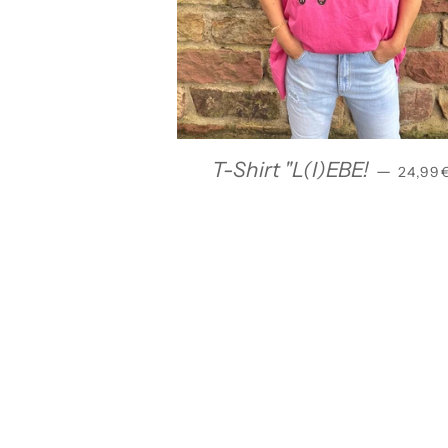
NORM
T-Shirt "L(I)EBE!
—
24,99